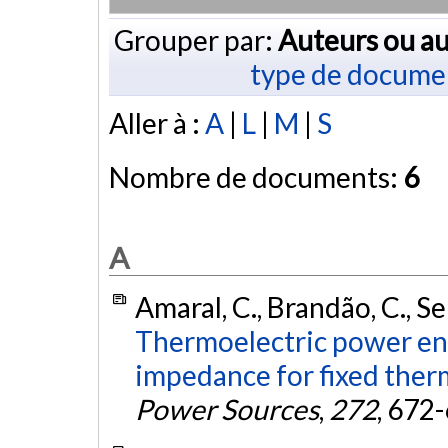
Grouper par:
Auteurs ou au
type de docume
Aller à :
A
|
L
|
M
|
S
Nombre de documents:
6
A
Amaral, C., Brandão, C., Sem
Thermoelectric power en
impedance for fixed therm
Power Sources
,
272
, 672