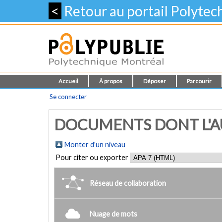
<
Retour au portail Polyte
Accueil
À propos
Déposer
Parcourir
Se connecter
DOCUMENTS DONT L'AUT
Monter d'un niveau
Pour citer ou exporter
Réseau de collaboration
Nuage de mots