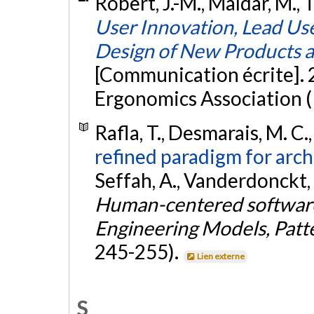
Robert, J.-M., Maldar, M., 
User Innovation, Lead Us
Design of New Products 
[Communication écrite]. 
Ergonomics Association (I
Rafla, T., Desmarais, M. C.,
refined paradigm for arch
Seffah, A., Vanderdonckt, J
Human-centered software
Engineering Models, Patt
245-255).
Lien externe
S