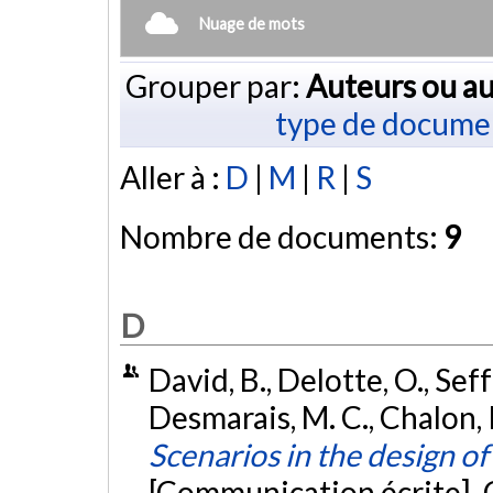
Nuage de mots
Grouper par:
Auteurs ou au
type de docume
Aller à :
D
|
M
|
R
|
S
Nombre de documents:
9
D
David, B., Delotte, O., Seff
Desmarais, M. C., Chalon, 
Scenarios in the design of
[Communication écrite]. 