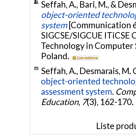
Seffah, A., Bari, M., & Des
object-oriented technolog
system
[Communication éc
SIGCSE/SIGCUE ITiCSE C
Technology in Computer 
Poland.
Lien externe
Seffah, A., Desmarais, M. 
object-oriented technolog
assessment system.
Compu
Education
,
7
(3), 162-170.
Liste prod