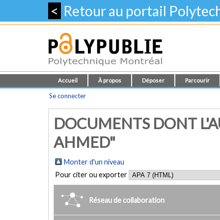
<
Retour au portail Polyte
Accueil
À propos
Déposer
Parcourir
Se connecter
DOCUMENTS DONT L'AU
AHMED"
Monter d'un niveau
Pour citer ou exporter
Réseau de collaboration