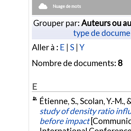
Nuage de mots
Grouper par:
Auteurs ou au
type de docume
Aller à :
E
|
S
|
Y
Nombre de documents:
8
E
Étienne, S., Scolan, Y.-M., 
study of density ratio in
before impact
[Communica
International Conference