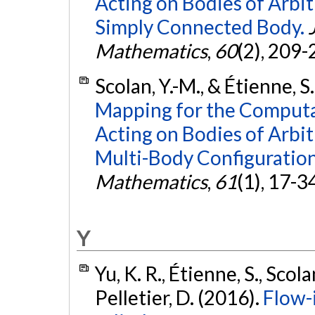
Acting on Bodies of Arbit
Simply Connected Body.
Mathematics
,
60
(2), 209-
Scolan, Y.-M., & Étienne, S
Mapping for the Computa
Acting on Bodies of Arbit
Multi-Body Configuration
Mathematics
,
61
(1), 17-3
Y
Yu, K. R., Étienne, S., Scola
Pelletier, D. (2016).
Flow-i