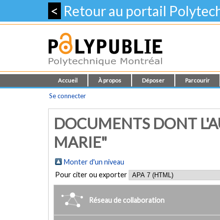
<
Retour au portail Polyte
Accueil
À propos
Déposer
Parcourir
Se connecter
DOCUMENTS DONT L'AU
MARIE"
Monter d'un niveau
Pour citer ou exporter
Réseau de collaboration