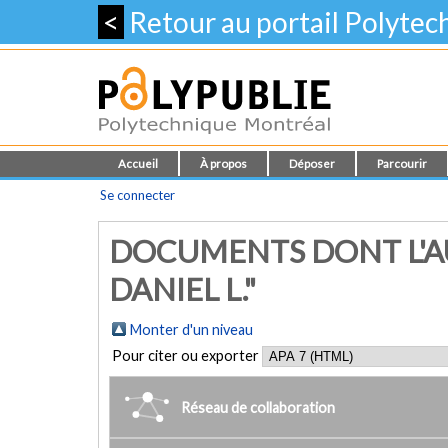
<
Retour au portail Polyte
Accueil
À propos
Déposer
Parcourir
Se connecter
DOCUMENTS DONT L'A
DANIEL L."
Monter d'un niveau
Pour citer ou exporter
Réseau de collaboration