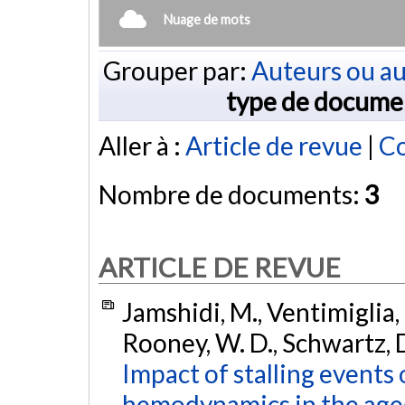
Nuage de mots
Grouper par:
Auteurs ou au
type de docume
Aller à :
Article de revue
|
Co
Nombre de documents:
3
ARTICLE DE REVUE
Jamshidi, M., Ventimiglia, T
Rooney, W. D., Schwartz, D.
Impact of stalling events
hemodynamics in the aged