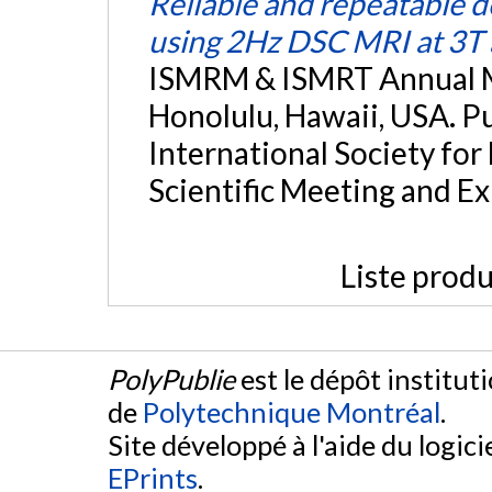
Reliable and repeatable d
using 2Hz DSC MRI at 3T
ISMRM & ISMRT Annual 
Honolulu, Hawaii, USA. P
International Society fo
Scientific Meeting and Ex
Liste produ
PolyPublie
est le dépôt institut
de
Polytechnique Montréal
.
Site développé à l'aide du logicie
EPrints
.