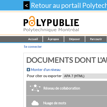
<
Retour au portail Polyte
Accueil
À propos
Déposer
Parcourir
Se connecter
DOCUMENTS DONT L'AU
Monter d'un niveau
Pour citer ou exporter
Réseau de collaboration
Nuage de mots