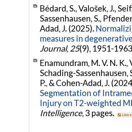
Bédard, S., Valošek, J., Sei
Sassenhausen, S., Pfender,
Adad, J. (2025).
Normalizi
measures in degenerative
Journal
,
25
(9), 1951-196
Enamundram, M. V. N. K., Val
Schading-Sassenhausen, S.,
P., & Cohen-Adad, J. (2024
Segmentation of Intramed
Injury on T2-weighted MR
Intelligence
, 3 pages.
Lien 