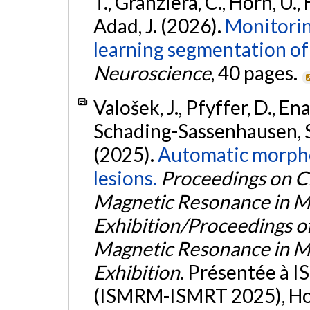
T., Granziera, C., Horn, U.,
Adad, J. (2026).
Monitorin
learning segmentation of 
Neuroscience
, 40 pages.
Valošek, J., Pfyffer, D., En
Schading-Sassenhausen, S.
(2025).
Automatic morpho
lesions.
Proceedings on C
Magnetic Resonance in Me
Exhibition/Proceedings of
Magnetic Resonance in Me
Exhibition
. Présentée à
(ISMRM-ISMRT 2025), Hon