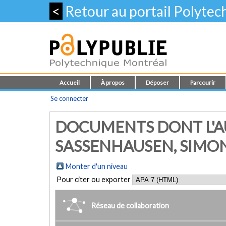
<
Retour au portail Polyte
Accueil
À propos
Déposer
Parcourir
Se connecter
DOCUMENTS DONT L'A
SASSENHAUSEN, SIMO
Monter d'un niveau
Pour citer ou exporter
Réseau de collaboration