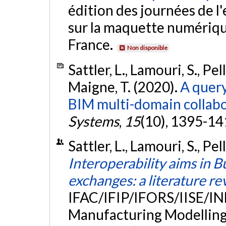
édition des journées de l
sur la maquette numérique
France.
Non disponible
Sattler, L., Lamouri, S., Pel
Maigne, T. (2020).
A quer
BIM multi-domain collabo
Systems
,
15
(10), 1395-14
Sattler, L., Lamouri, S., Pe
Interoperability aims in 
exchanges: a literature r
IFAC/IFIP/IFORS/IISE/I
Manufacturing Modelling