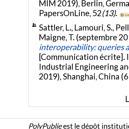
MIM 2019), Berlin, Germa
PapersOnLine, 52
(13)
.
Li
Sattler, L., Lamouri, S., Pel
Maigne, T. (septembre 20
interoperability: queries
[Communication écrite]. 
Industrial Engineering 
2019), Shanghai, China (6
L
PolyPublie
est le dépôt institut