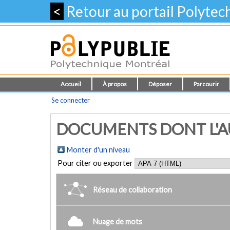
<
Retour au portail Polyte
Accueil
À propos
Déposer
Parcourir
Se connecter
DOCUMENTS DONT L'AU
Monter d'un niveau
Pour citer ou exporter
Réseau de collaboration
Nuage de mots