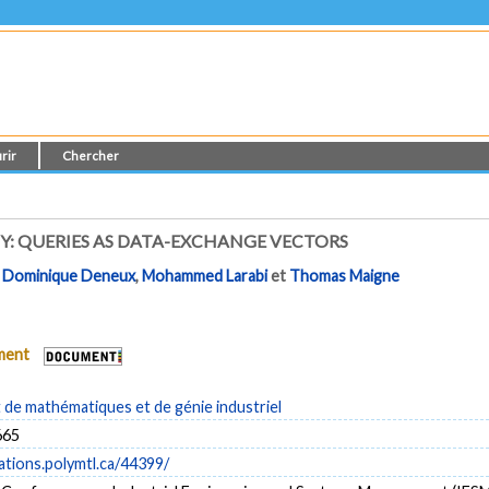
rir
Chercher
Y: QUERIES AS DATA-EXCHANGE VECTORS
,
Dominique Deneux
,
Mohammed Larabi
et
Thomas Maigne
ument
de mathématiques et de génie industriel
665
cations.polymtl.ca/44399/