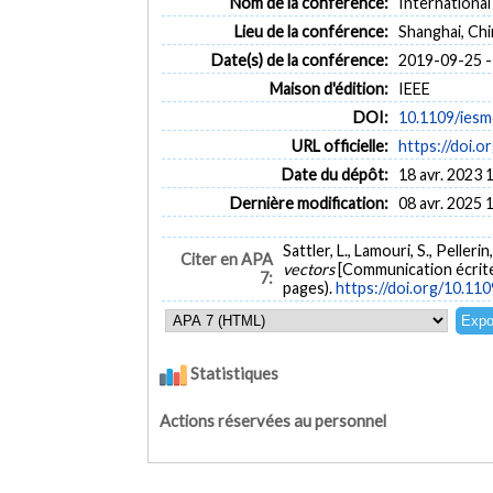
Nom de la conférence:
Internationa
Lieu de la conférence:
Shanghai, Chi
Date(s) de la conférence:
2019-09-25 -
Maison d'édition:
IEEE
DOI:
10.1109/ies
URL officielle:
https://doi.
Date du dépôt:
18 avr. 2023 
Dernière modification:
08 avr. 2025 
Sattler, L., Lamouri, S., Peller
Citer en APA
vectors
[Communication écrite
7:
pages).
https://doi.org/10.1
Statistiques
Actions réservées au personnel