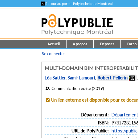
<
Retour au portail Polytechnique Montréal
Accueil
À propos
Déposer
Parcou
Se connecter
MULTI-DOMAIN BIM INTEROPERABILIT
Léa Sattler
,
Samir Lamouri
,
Robert Pellerin
Communication écrite (2019)
Un lien externe est disponible pour ce doc
Département:
Département 
ISBN:
9781728115
URL de PolyPublie:
https://publi