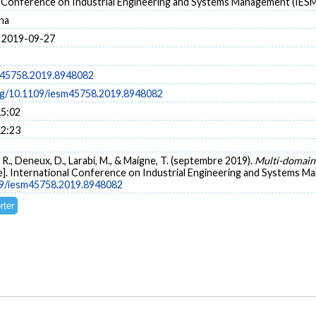
l Conference on Industrial Engineering and Systems Management (IES
na
 2019-09-27
m45758.2019.8948082
org/10.1109/iesm45758.2019.8948082
15:02
12:23
in, R., Deneux, D., Larabi, M., & Maigne, T. (septembre 2019).
Multi-domain 
]. International Conference on Industrial Engineering and Systems Ma
109/iesm45758.2019.8948082