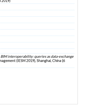
M 2019)
BIM interoperability: queries as data-exchange
nagement (IESM 2019), Shanghai, China (6