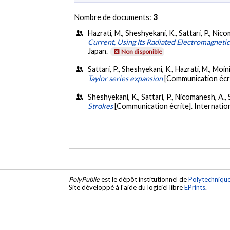
Nombre de documents:
3
Hazrati, M., Sheshyekani, K., Sattari, P., Ni
Current, Using Its Radiated Electromagnetic
Japan.
Non disponible
Sattari, P., Sheshyekani, K., Hazrati, M., Moini
Taylor series expansion
[Communication écri
Sheshyekani, K., Sattari, P., Nicomanesh, A., 
Strokes
[Communication écrite]. Internatio
PolyPublie
est le dépôt institutionnel de
Polytechniqu
Site développé à l'aide du logiciel libre
EPrints
.