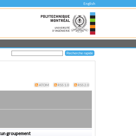
English
ATOM
RSS 1.0
RSS 2.0
cun groupement