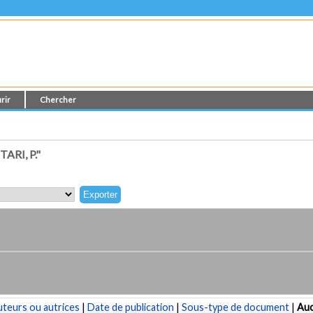
rir
Chercher
RI, P."
teurs ou autrices
|
Date de publication
|
Sous-type de document
|
Au