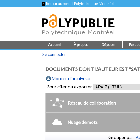
<
Retour au portail Polytechnique Montréal
Accueil
À propos
Déposer
Parcou
Se connecter
DOCUMENTS DONT L'AUTEUR EST "SATTA
Monter d'un niveau
Pour citer ou exporter
Réseau de collaboration
Nuage de mots
Grouper par:
Au