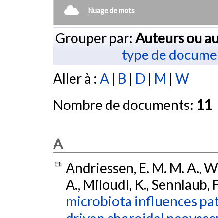
Nuage de mots
Grouper par:
Auteurs ou au
type de docume
Aller à :
A
|
B
|
D
|
M
|
W
Nombre de documents:
11
A
Andriessen, E. M. M. A., W
A., Miloudi, K., Sennlaub, F
microbiota influences pat