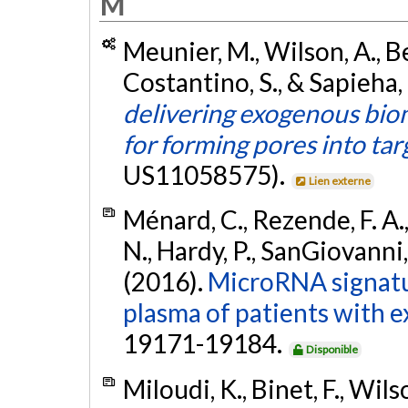
M
Meunier, M., Wilson, A., Be
Costantino, S., & Sapieha,
delivering exogenous bio
for forming pores into targ
US11058575).
Lien externe
Ménard, C., Rezende, F. A.,
N., Hardy, P., SanGiovanni, 
(2016).
MicroRNA signatu
plasma of patients with 
19171-19184.
Disponible
Miloudi, K., Binet, F., Wils