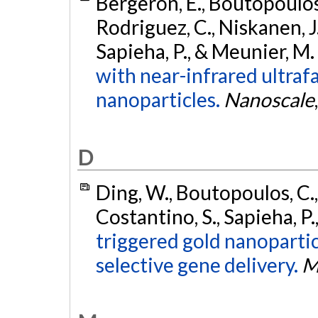
Bergeron, E., Boutopoulos, 
Rodriguez, C., Niskanen, J.,
Sapieha, P., & Meunier, M.
with near-infrared ultrafa
nanoparticles.
Nanoscale
D
Ding, W., Boutopoulos, C.,
Costantino, S., Sapieha, P
triggered gold nanoparticl
selective gene delivery.
M