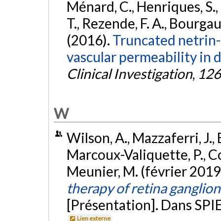
Ménard, C., Henriques, S.
T., Rezende, F. A., Bourgaul
(2016).
Truncated netrin-
vascular permeability in 
Clinical Investigation
,
126
W
Wilson, A., Mazzaferri, J., 
Marcoux-Valiquette, P., Cos
Meunier, M. (février 2019
therapy of retina ganglio
[Présentation]. Dans SPIE
Lien externe