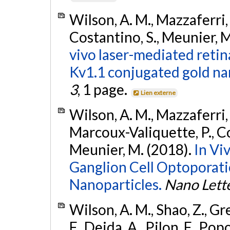
Wilson, A. M., Mazzaferri, 
Costantino, S., Meunier, M
vivo laser-mediated retin
Kv1.1 conjugated gold na
3
, 1 page.
Lien externe
Wilson, A. M., Mazzaferri, 
Marcoux-Valiquette, P., Cos
Meunier, M. (2018).
In Vi
Ganglion Cell Optoporat
Nanoparticles.
Nano Lett
Wilson, A. M., Shao, Z., Gr
F., Dejda, A., Pilon, F., Popo