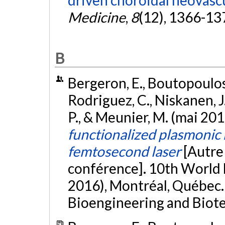
driven choroidal neovascu
Medicine
,
8
(12), 1366-13
B
Bergeron, E., Boutopoulos, 
Rodriguez, C., Niskanen, J.,
P., & Meunier, M. (mai 201
functionalized plasmonic 
femtosecond laser
[Autre
conférence]. 10th World
2016), Montréal, Québec. 
Bioengineering and Biote