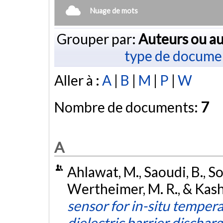
Nuage de mots
Grouper par:
Auteurs ou au
type de docume
Aller à :
A
|
B
|
M
|
P
|
W
Nombre de documents:
7
A
Ahlawat, M., Saoudi, B., So
Wertheimer, M. R., & Kash
sensor for in-situ tempe
dielectric barrier dischar