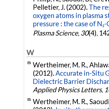
Pelletier, J. (2002).
The re
oxygen atoms in plasma st
pressure : the case of N₂-
Plasma Science
,
30
(4), 1
W
Wertheimer, M. R., Ahlawat
(2012).
Accurate in-Situ
Dielectric Barrier Discha
Applied Physics Letters
,
1
Wertheimer, M. R., Saoudi,