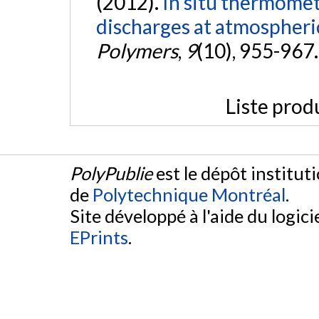
(2012).
In situ thermometr
discharges at atmospheri
Polymers
,
9
(10), 955-967
Liste prod
PolyPublie
est le dépôt institut
de
Polytechnique Montréal
.
Site développé à l'aide du logicie
EPrints
.