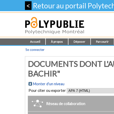
<
Retour au portail Polyte
Accueil
À propos
Déposer
Parcourir
Se connecter
DOCUMENTS DONT L'AU
BACHIR"
Monter d'un niveau
Pour citer ou exporter
Réseau de collaboration