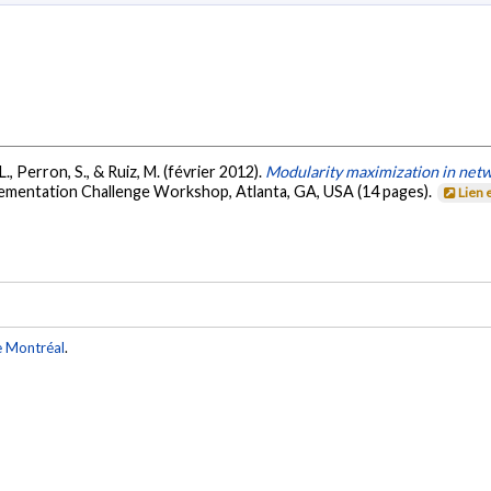
 L., Perron, S., & Ruiz, M. (février 2012).
Modularity maximization in net
ementation Challenge Workshop, Atlanta, GA, USA (14 pages).
Lien 
e Montréal
.