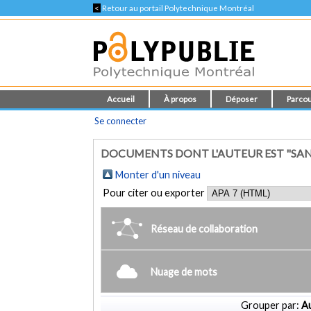
<
Retour au portail Polytechnique Montréal
Accueil
À propos
Déposer
Parcou
Se connecter
DOCUMENTS DONT L'AUTEUR EST "SAN
Monter d'un niveau
Pour citer ou exporter
Réseau de collaboration
Nuage de mots
Grouper par:
Au