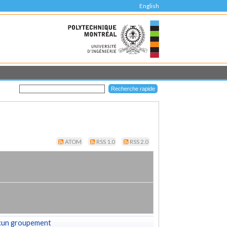
English
ATOM
RSS 1.0
RSS 2.0
cun groupement