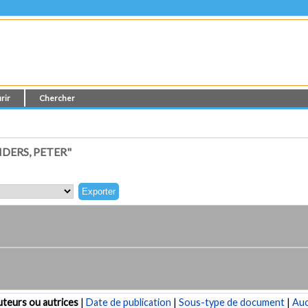
rir
Chercher
DERS, PETER"
teurs ou autrices
|
Date de publication
|
Sous-type de document
|
Au