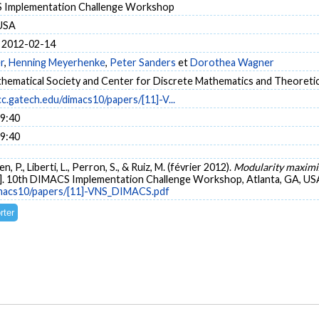
 Implementation Challenge Workshop
 USA
 2012-02-14
r
,
Henning Meyerhenke
,
Peter Sanders
et
Dorothea Wagner
hematical Society and Center for Discrete Mathematics and Theoreti
.cc.gatech.edu/dimacs10/papers/[11]-V...
09:40
09:40
, P., Liberti, L., Perron, S., & Ruiz, M. (février 2012).
Modularity maximiz
]. 10th DIMACS Implementation Challenge Workshop, Atlanta, GA, USA
dimacs10/papers/[11]-VNS_DIMACS.pdf