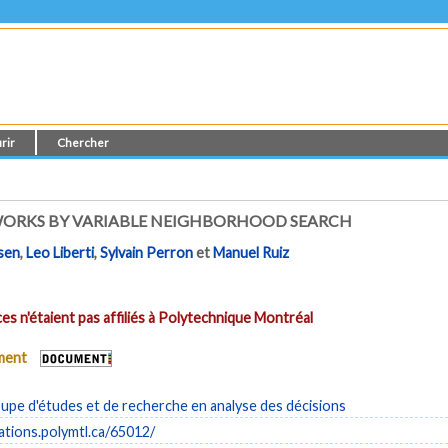
rir
Chercher
WORKS BY VARIABLE NEIGHBORHOOD SEARCH
sen
,
Leo Liberti
,
Sylvain Perron
et
Manuel Ruiz
es n'étaient pas affiliés à Polytechnique Montréal
ument
pe d'études et de recherche en analyse des décisions
cations.polymtl.ca/65012/