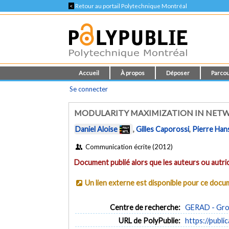
<
Retour au portail Polytechnique Montréal
Accueil
À propos
Déposer
Parcou
Se connecter
MODULARITY MAXIMIZATION IN NET
Daniel Aloise
,
Gilles Caporossi
,
Pierre Han
Communication écrite (2012)
Document publié alors que les auteurs ou autric
Un lien externe est disponible pour ce doc
Centre de recherche:
GERAD - Grou
URL de PolyPublie:
https://publi