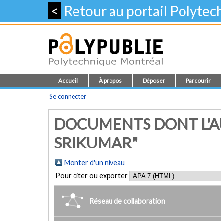
<
Retour au portail Polyte
Accueil
À propos
Déposer
Parcourir
Se connecter
DOCUMENTS DONT L'AU
SRIKUMAR"
Monter d'un niveau
Pour citer ou exporter
Réseau de collaboration