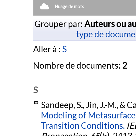
Nuage de mots
Grouper par:
Auteurs ou au
type de docume
Aller à :
S
Nombre de documents:
2
S
Sandeep, S., Jin, J.-M., & C
Modeling of Metasurface
Transition Conditions.
IE
Propagation
,
65
(5), 2413