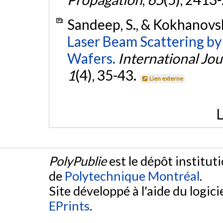
Sandeep, S., & Kokhanovsk
Laser Beam Scattering b
Wafers.
International Jo
1
(4), 35-43.
Lien externe
L
PolyPublie
est le dépôt institut
de
Polytechnique Montréal
.
Site développé à l'aide du logicie
EPrints
.