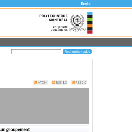
English
ATOM
RSS 1.0
RSS 2.0
cun groupement