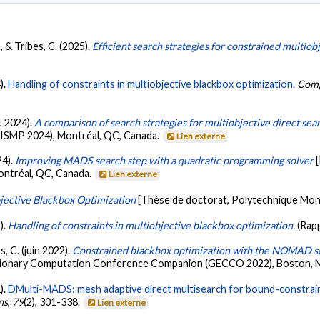
, & Tribes, C. (2025).
Efficient search strategies for constrained multio
).
Handling of constraints in multiobjective blackbox optimization.
Comp
et 2024).
A comparison of search strategies for multiobjective direct sea
ISMP 2024), Montréal, QC, Canada.
Lien externe
24).
Improving MADS search step with a quadratic programming solver
ntréal, QC, Canada.
Lien externe
bjective Blackbox Optimization
[Thèse de doctorat, Polytechnique Mon
).
Handling of constraints in multiobjective blackbox optimization.
(Rap
s, C. (juin 2022).
Constrained blackbox optimization with the NOMAD so
lutionary Computation Conference Companion (GECCO 2022), Boston, 
).
DMulti-MADS: mesh adaptive direct multisearch for bound-constrain
ns
,
79
(2), 301-338.
Lien externe