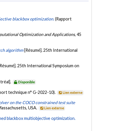
bjective blackbox optimization.
(Rapport
utational Optimization and Applications
, 45
rch algorithm
[Résumé]. 25th International
[Résumé]. 25th International Symposium on
tréal].
Disponible
port technique n° G-2022-10).
Lien externe
lver on the COCO constrained test suite
Massachusetts, USA.
Lien externe
ed blackbox multiobjective optimization.