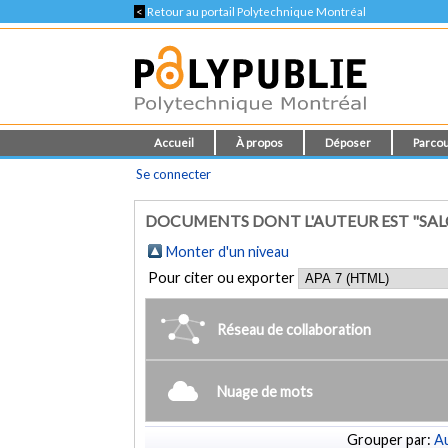
<
Retour au portail Polytechnique Montréal
Accueil
À propos
Déposer
Parcou
Se connecter
DOCUMENTS DONT L'AUTEUR EST "SA
Monter d'un niveau
Pour citer ou exporter
Réseau de collaboration
Nuage de mots
Grouper par:
Au