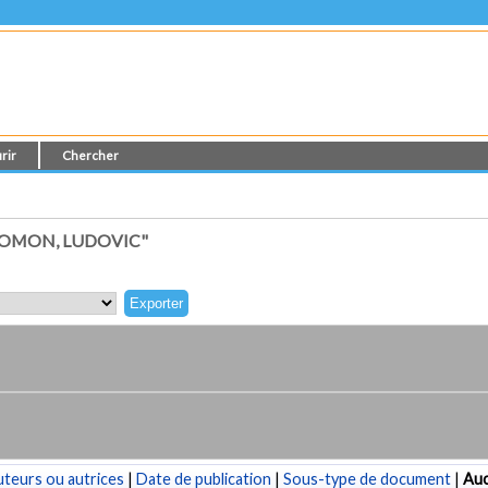
rir
Chercher
LOMON, LUDOVIC"
teurs ou autrices
|
Date de publication
|
Sous-type de document
|
Au