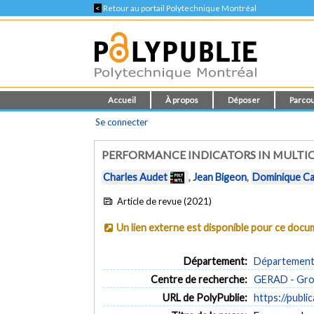
<
Retour au portail Polytechnique Montréal
Accueil
À propos
Déposer
Parcou
Se connecter
PERFORMANCE INDICATORS IN MULTI
Charles Audet
,
Jean Bigeon
,
Dominique Ca
Article de revue (2021)
Un lien externe est disponible pour ce doc
Département:
Département 
Centre de recherche:
GERAD - Grou
URL de PolyPublie:
https://publi