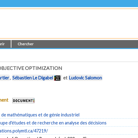
rir
Chercher
OBJECTIVE OPTIMIZATION
rtier
,
Sébastien Le Digabel
et
Ludovic Salomon
ument
de mathématiques et de génie industriel
pe d'études et de recherche en analyse des décisions
cations.polymtl.ca/47219/