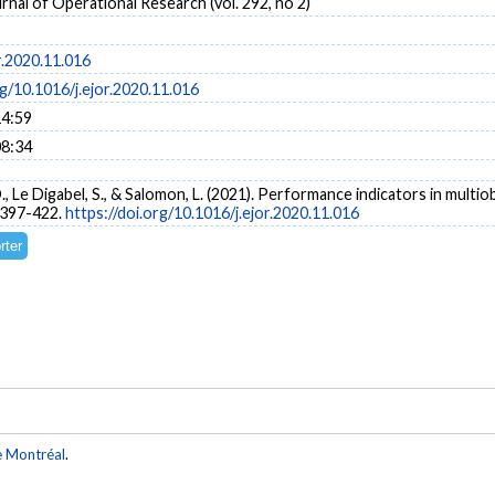
nal of Operational Research (vol. 292, no 2)
r.2020.11.016
rg/10.1016/j.ejor.2020.11.016
14:59
08:34
 D., Le Digabel, S., & Salomon, L. (2021). Performance indicators in multi
, 397-422.
https://doi.org/10.1016/j.ejor.2020.11.016
e Montréal
.