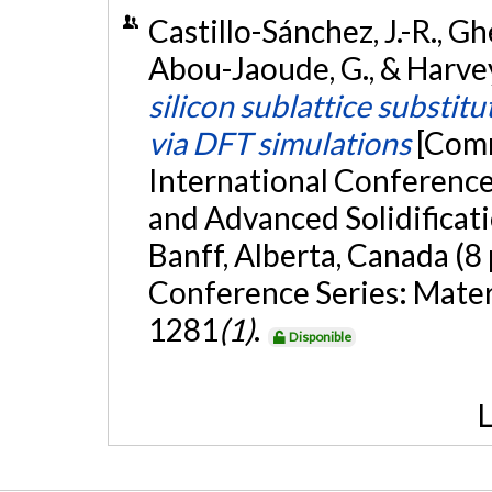
Castillo-Sánchez, J.-R., Ghe
Abou-Jaoude, G., & Harvey,
silicon sublattice substitu
via DFT simulations
[Comm
International Conference
and Advanced Solidifica
Banff, Alberta, Canada (8
Conference Series: Mater
1281
(1)
.
Disponible
L