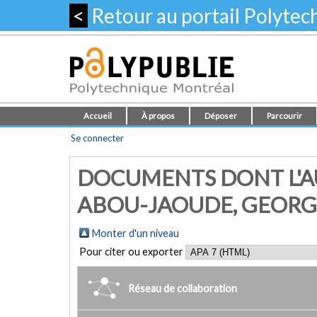
<
Retour au portail Polyte
Accueil
À propos
Déposer
Parcourir
Se connecter
DOCUMENTS DONT L'A
ABOU-JAOUDE, GEORG
Monter d'un niveau
Pour citer ou exporter
Réseau de collaboration