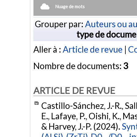
Nuage de mots
Grouper par:
Auteurs ou au
type de docume
Aller à :
Article de revue
|
Co
Nombre de documents:
3
ARTICLE DE REVUE
Castillo-Sánchez, J.-R., S
E., Lafaye, P., Oishi, K., Ma
& Harvey, J.-P. (2024).
Synt
(Al,Si)₃(Zr,Ti)-D0₂₂/D0₂₃ 