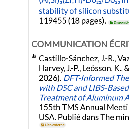
stability of silicon substi
119455 (18 pages).
Disponibl
COMMUNICATION ÉCRI
Castillo-Sánchez, J.-R., Va
Harvey, J.-P., Leósson, K.
2026).
DFT-Informed The
with DSC and LIBS-Based 
Treatment of Aluminum A
155th TMS Annual Meeting
USA. Publié dans The mine
Lien externe