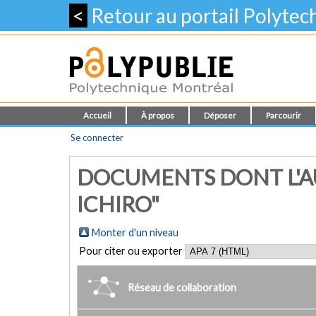
<
Retour au portail Polyte
Accueil
À propos
Déposer
Parcourir
Se connecter
DOCUMENTS DONT L'A
ICHIRO"
Monter d'un niveau
Pour citer ou exporter
Réseau de collaboration