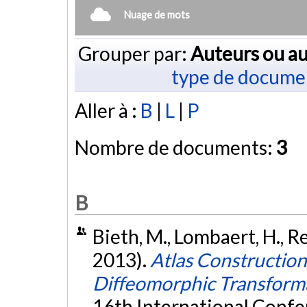
Nuage de mots
Grouper par:
Auteurs ou au
type de docume
Aller à :
B
|
L
|
P
Nombre de documents:
3
B
Bieth, M., Lombaert, H., Re
2013).
Atlas Construction
Diffeomorphic Transform
16th International Conf