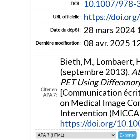
10.1007/978-
DOI:
https://doi.o
URL officielle:
28 mars 2024 
Date du dépôt:
08 avr. 2025 1
Dernière modification:
Bieth, M., Lombaert, H.
(septembre 2013).
At
PET Using Diffeomor
Citer en
[Communication écrit
APA 7:
on Medical Image Co
Intervention (MICCAI
https://doi.org/10.