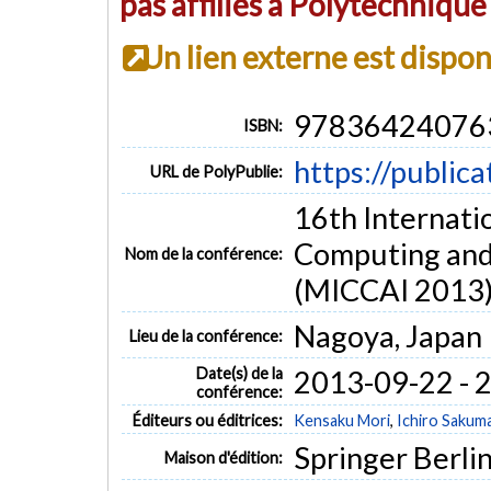
pas affiliés à Polytechniqu
Un lien externe est dispo
97836424076
ISBN:
https://public
URL de PolyPublie:
16th Internati
Computing and
Nom de la conférence:
(MICCAI 2013
Nagoya, Japan
Lieu de la conférence:
Date(s) de la
2013-09-22 - 
conférence:
Éditeurs ou éditrices:
Kensaku Mori
,
Ichiro Sakum
Springer Berli
Maison d'édition: