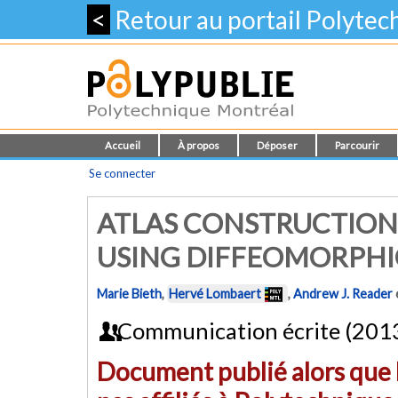
<
Retour au portail Polyte
Accueil
À propos
Déposer
Parcourir
Se connecter
ATLAS CONSTRUCTION 
USING DIFFEOMORPH
Marie Bieth
,
Hervé Lombaert
,
Andrew J. Reader
Communication écrite (201
Document publié alors que l