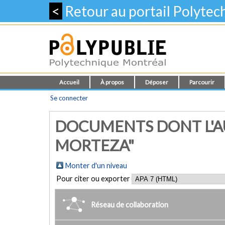
<
Retour au portail Polyte
Accueil
À propos
Déposer
Parcourir
Se connecter
DOCUMENTS DONT L'AU
MORTEZA"
Monter d'un niveau
Pour citer ou exporter
Réseau de collaboration