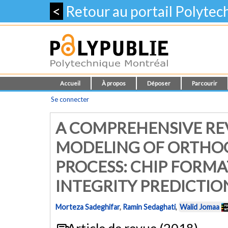
<
Retour au portail Polyte
Accueil
À propos
Déposer
Parcourir
Se connecter
A COMPREHENSIVE REV
MODELING OF ORTHO
PROCESS: CHIP FORM
INTEGRITY PREDICTIO
Morteza Sadeghifar
,
Ramin Sedaghati
,
Walid Jomaa
Article de revue (2018)