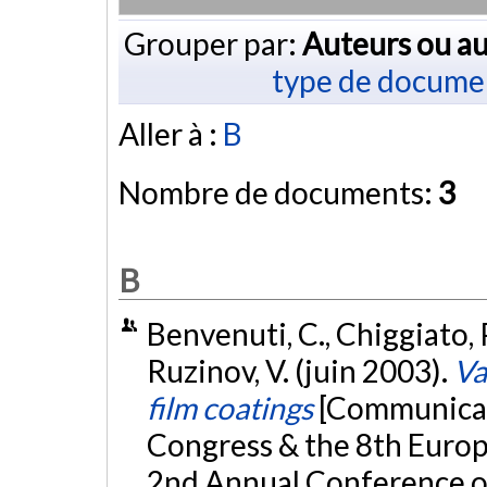
Grouper par:
Auteurs ou au
type de docume
Aller à :
B
Nombre de documents:
3
B
Benvenuti, C., Chiggiato, P.
Ruzinov, V. (juin 2003).
Va
film coatings
[Communicat
Congress & the 8th Euro
2nd Annual Conference o