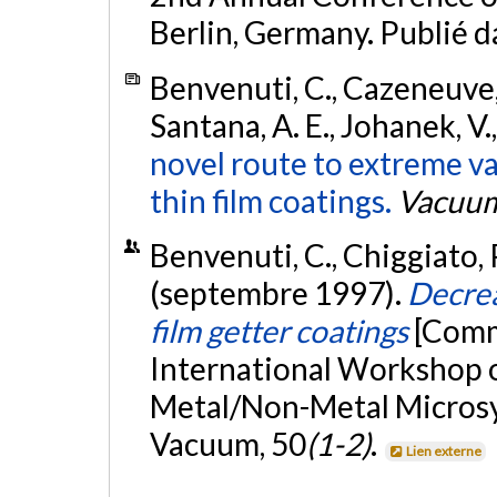
Berlin, Germany. Publié 
Benvenuti, C., Cazeneuve, J.
Santana, A. E., Johanek, V.
novel route to extreme v
thin film coatings.
Vacuu
Benvenuti, C., Chiggiato, P.
(septembre 1997).
Decrea
film getter coatings
[Comm
International Workshop o
Metal/Non-Metal Microsy
Vacuum, 50
(1-2)
.
Lien externe