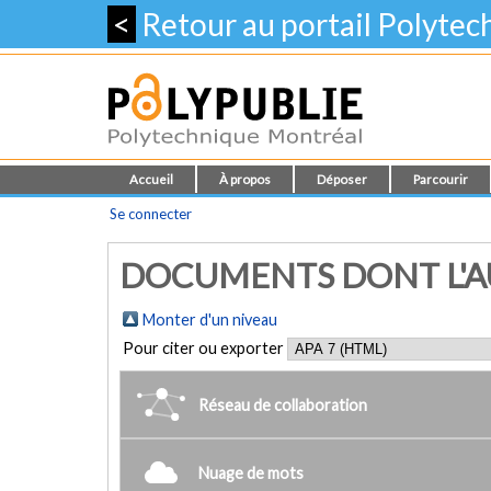
<
Retour au portail Polyte
Accueil
À propos
Déposer
Parcourir
Se connecter
DOCUMENTS DONT L'AUT
Monter d'un niveau
Pour citer ou exporter
Réseau de collaboration
Nuage de mots