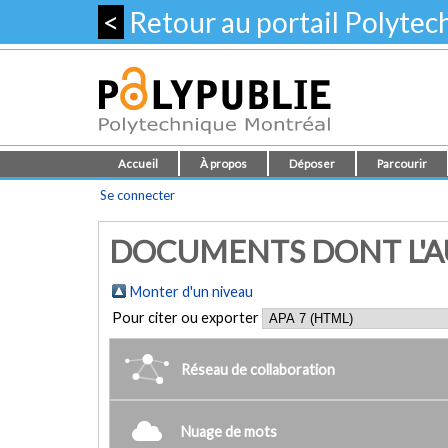
<
Retour au portail Polyte
Accueil
À propos
Déposer
Parcourir
Se connecter
DOCUMENTS DONT L'AU
Monter d'un niveau
Pour citer ou exporter
Réseau de collaboration
Nuage de mots