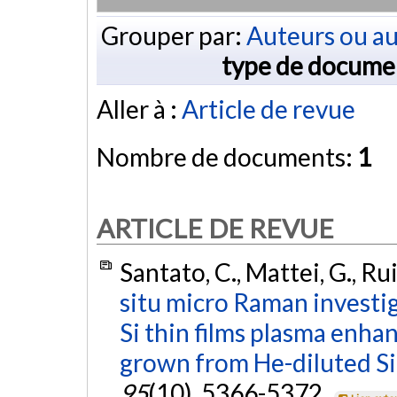
Grouper par:
Auteurs ou au
type de docume
Aller à :
Article de revue
Nombre de documents:
1
ARTICLE DE REVUE
Santato, C., Mattei, G., Ru
situ micro Raman investiga
Si thin films plasma enha
grown from He-diluted S
95
(10), 5366-5372.