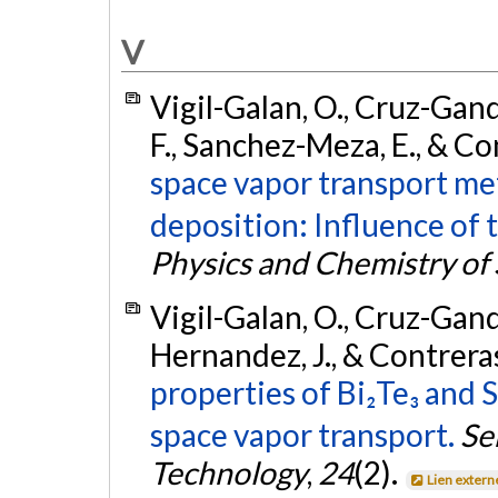
V
Vigil-Galan, O., Cruz-Ganda
F., Sanchez-Meza, E., & C
space vapor transport met
deposition: Influence of t
Physics and Chemistry of 
Vigil-Galan, O., Cruz-Gandar
Hernandez, J., & Contrera
properties of Bi₂Te₃ and S
space vapor transport.
Se
Technology
,
24
(2).
Lien extern