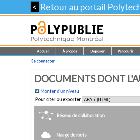
<
Retour au portail Polyte
Accueil
À propos
Déposer
Parcourir
Se connecter
DOCUMENTS DONT L'AU
Monter d'un niveau
Pour citer ou exporter
Réseau de collaboration
Nuage de mots