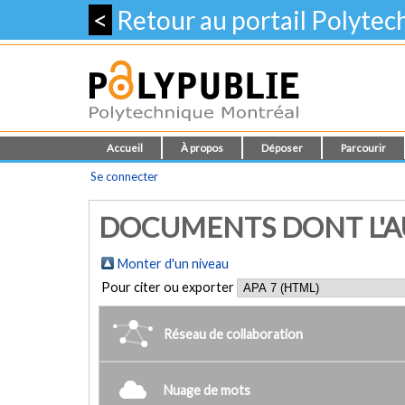
<
Retour au portail Polyte
Accueil
À propos
Déposer
Parcourir
Se connecter
DOCUMENTS DONT L'AUT
Monter d'un niveau
Pour citer ou exporter
Réseau de collaboration
Nuage de mots