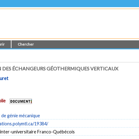
rir
Chercher
N DES ÉCHANGEURS GÉOTHERMIQUES VERTICAUX
uret
lie
de génie mécanique
cations.polymtl.ca/19384/
 inter-universitaire Franco-Québécois