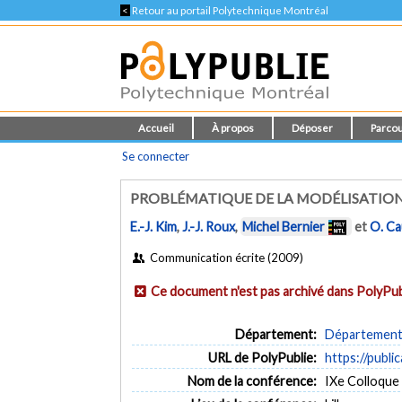
<
Retour au portail Polytechnique Montréal
Accueil
À propos
Déposer
Parcou
Se connecter
PROBLÉMATIQUE DE LA MODÉLISATIO
E.-J. Kim
,
J.-J. Roux
,
Michel Bernier
et
O. Ca
Communication écrite (2009)
Ce document n'est pas archivé dans PolyPub
Département:
Département 
URL de PolyPublie:
https://publi
Nom de la conférence:
IXe Colloque