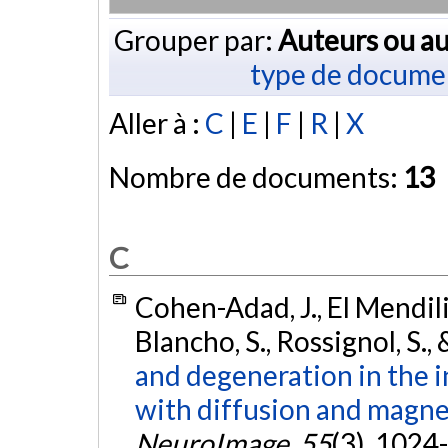
Grouper par:
Auteurs ou au
type de docume
Aller à :
C
|
E
|
F
|
R
|
X
Nombre de documents:
13
C
Cohen-Adad, J., El Mendili, 
Blancho, S., Rossignol, S.,
and degeneration in the 
with diffusion and magne
NeuroImage
,
55
(3), 1024