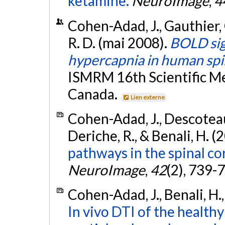
ketamine.
NeuroImage
,
4
Cohen-Adad, J., Gauthier, C
R. D. (mai 2008).
BOLD sig
hypercapnia in human spi
ISMRM 16th Scientific Me
Canada.
Lien externe
Cohen-Adad, J., Descoteaux
Deriche, R., & Benali, H. (
pathways in the spinal cor
NeuroImage
,
42
(2), 739-
Cohen-Adad, J., Benali, H.,
In vivo DTI of the healthy