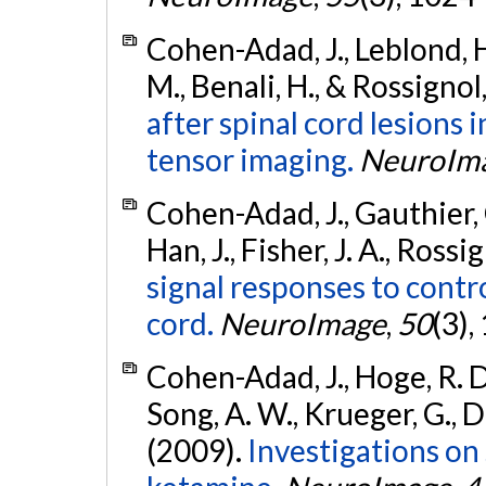
Cohen-Adad, J., Leblond, H
M., Benali, H., & Rossignol
after spinal cord lesions 
tensor imaging.
NeuroIm
Cohen-Adad, J., Gauthier, C.
Han, J., Fisher, J. A., Rossi
signal responses to contr
cord.
NeuroImage
,
50
(3)
Cohen-Adad, J., Hoge, R. D.
Song, A. W., Krueger, G., Do
(2009).
Investigations on