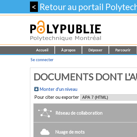
<
Retour au portail Polyte
Accueil
À propos
Déposer
Parcourir
Se connecter
DOCUMENTS DONT L'AUT
Monter d'un niveau
Pour citer ou exporter
Réseau de collaboration
Nuage de mots