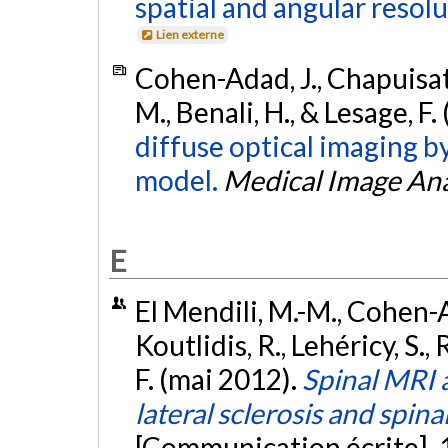
spatial and angular resolu
Lien externe
Cohen-Adad, J., Chapuisat, S
M., Benali, H., & Lesage, F.
diffuse optical imaging b
model.
Medical Image Ana
E
El Mendili, M.-M., Cohen-A
Koutlidis, R., Lehéricy, S., 
F. (mai 2012).
Spinal MRI 
lateral sclerosis and spin
[Communication écrite].