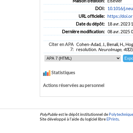
Maison d'édition:
Elsevier
DOI:
10.1016/j.ne
URL officielle:
https://doi.o
Date du dépôt:
18 avr. 2023 
Dernière modification:
08 avr. 2025 
Citer en APA
Cohen-Adad, J., Benali, H., Hog
7:
resolution.
NeuroImage
,
40
(2
Statistiques
Actions réservées au personnel
PolyPublie
est le dépôt institutionnel de
Polytechniqu
Site développé à l'aide du logiciel libre
EPrints
.