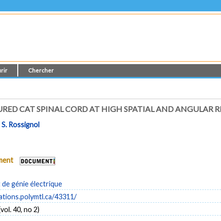
rir
Chercher
JURED CAT SPINAL CORD AT HIGH SPATIAL AND ANGULAR 
t
S. Rossignol
ument
de génie électrique
cations.polymtl.ca/43311/
ol. 40, no 2)