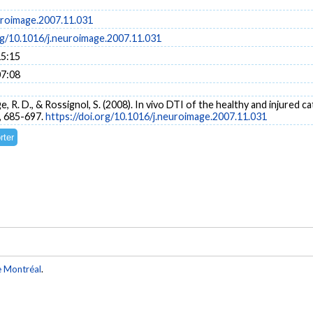
uroimage.2007.11.031
rg/10.1016/j.neuroimage.2007.11.031
15:15
07:08
e, R. D., & Rossignol, S. (2008). In vivo DTI of the healthy and injured ca
), 685-697.
https://doi.org/10.1016/j.neuroimage.2007.11.031
e Montréal
.