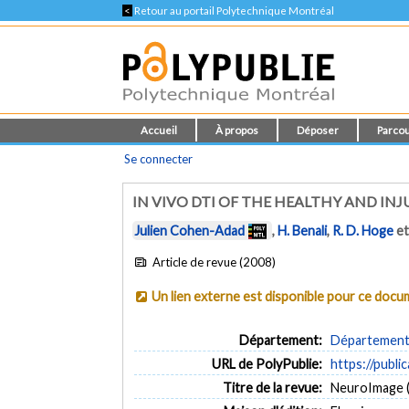
<
Retour au portail Polytechnique Montréal
Accueil
À propos
Déposer
Parcou
Se connecter
IN VIVO DTI OF THE HEALTHY AND IN
Julien Cohen-Adad
,
H. Benali
,
R. D. Hoge
e
Article de revue (2008)
Un lien externe est disponible pour ce doc
Département:
Département 
URL de PolyPublie:
https://publi
Titre de la revue:
NeuroImage (v