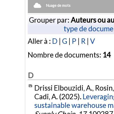
Nuage de mots
Grouper par:
Auteurs ou au
type de docume
Aller à :
D
|
G
|
P
|
R
|
V
Nombre de documents:
14
D
Drissi Elbouzidi, A., Rosin, 
Cadi, A. (2025).
Leveragin
sustainable warehouse 
Supply Chain
,
17
, 100287