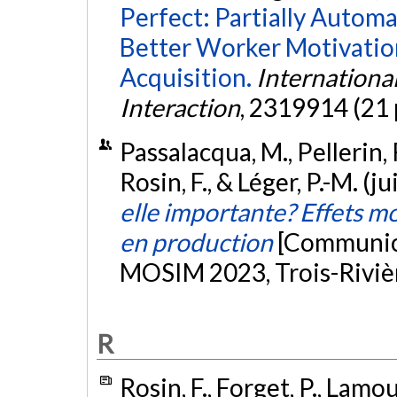
Perfect: Partially Automa
Better Worker Motivation
Acquisition.
Internation
Interaction
, 2319914 (21 
Passalacqua, M., Pellerin, R.
Rosin, F., & Léger, P.-M. (j
elle importante? Effets mo
en production
[Communica
MOSIM 2023, Trois-Rivièr
R
Rosin, F., Forget, P., Lamour