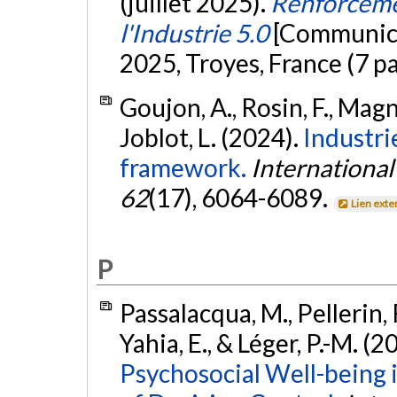
(juillet 2025).
Renforceme
l'Industrie 5.0
[Communica
2025, Troyes, France (7 p
Goujon, A., Rosin, F., Magna
Joblot, L. (2024).
Industri
framework.
International
62
(17), 6064-6089.
Lien exte
P
Passalacqua, M., Pellerin, R.
Yahia, E., & Léger, P.-M. (2
Psychosocial Well-being i