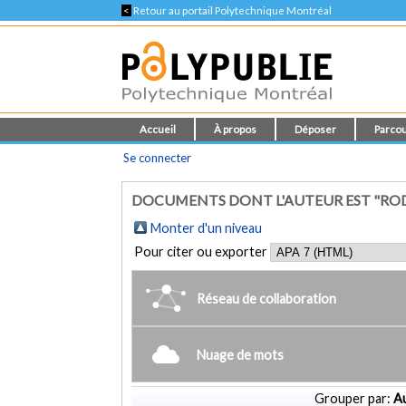
<
Retour au portail Polytechnique Montréal
Accueil
À propos
Déposer
Parcou
Se connecter
DOCUMENTS DONT L'AUTEUR EST "ROD
Monter d'un niveau
Pour citer ou exporter
Réseau de collaboration
Nuage de mots
Grouper par:
Au