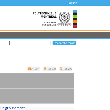
English
ATOM
RSS 1.0
RSS 2.0
cun groupement