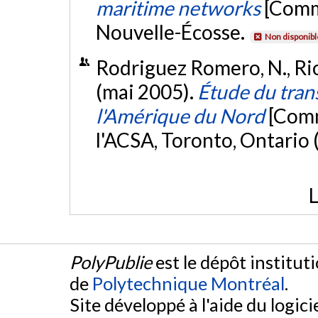
maritime networks
[Commu
Nouvelle-Écosse.
Non disponibl
Rodriguez Romero, N., Riop
(mai 2005).
Étude du tran
l'Amérique du Nord
[Comm
l'ACSA, Toronto, Ontario 
L
PolyPublie
est le dépôt institut
de
Polytechnique Montréal
.
Site développé à l'aide du logicie