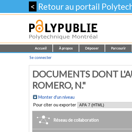
<
Retour au portail Polyte
Accueil
À propos
Déposer
Parcourir
Se connecter
DOCUMENTS DONT L'A
ROMERO, N."
Monter d'un niveau
Pour citer ou exporter
Réseau de collaboration