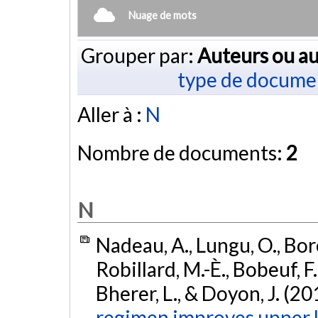
Nuage de mots
Grouper par:
Auteurs ou au
type de docume
Aller à :
N
Nombre de documents:
2
N
Nadeau, A., Lungu, O., Bor
Robillard, M.-È., Bobeuf, F.
Bherer, L., & Doyon, J. (20
regimen improves upper l