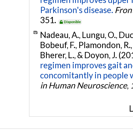
Parkinson's disease.
Fron
351.
Disponible
Nadeau, A., Lungu, O., Duch
Bobeuf, F., Plamondon, R., 
Bherer, L., & Doyon, J. (20
regimen improves gait an
concomitantly in people w
in Human Neuroscience
,
L