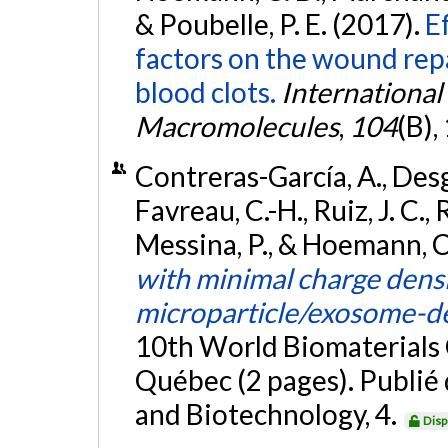
& Poubelle, P. E. (2017).
E
factors on the wound rep
blood clots.
International 
Macromolecules
,
104
(B)
Contreras-García, A., Desg
Favreau, C.-H., Ruiz, J. C.,
Messina, P., & Hoemann, C
with minimal charge densi
microparticle/exosome-d
10th World Biomaterials
Québec (2 pages). Publié 
and Biotechnology, 4.
Disp