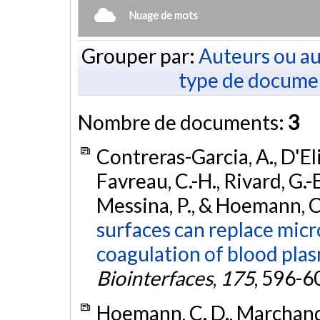
Nuage de mots
Grouper par:
Auteurs ou au
type de docume
Nombre de documents:
3
Contreras-Garcia, A., D'Eli
Favreau, C.-H., Rivard, G.-E
Messina, P., & Hoemann, C
surfaces can replace micr
coagulation of blood pla
Biointerfaces
,
175
, 596-6
Hoemann, C. D., Marchand, 