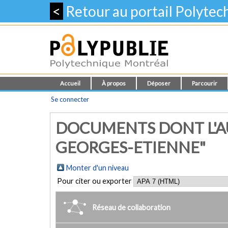
<
Retour au portail Polyte
Accueil
À propos
Déposer
Parcourir
Se connecter
DOCUMENTS DONT L'AU
GEORGES-ETIENNE"
Monter d'un niveau
Pour citer ou exporter
Réseau de collaboration