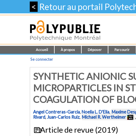
<
Retour au portail Polyte
Accueil
À propos
Déposer
Parcourir
Se connecter
SYNTHETIC ANIONIC S
MICROPARTICLES IN S
COAGULATION OF BL
Angel Contreras-Garcia
,
Noelia L. D'Elia
,
Maxime Des
Rivard
,
Juan-Carlos Ruiz
,
Michael R. Wertheimer
Article de revue (2019)