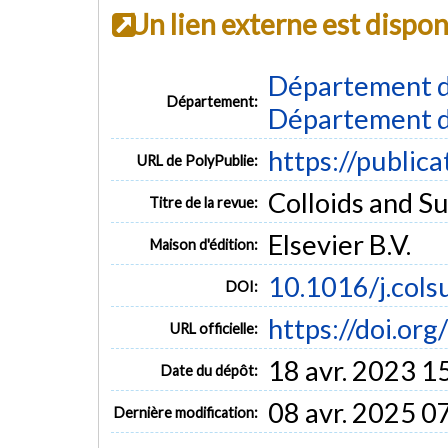
Un lien externe est dispo
Département d
Département:
Département d
https://public
URL de PolyPublie:
Colloids and Su
Titre de la revue:
Elsevier B.V.
Maison d'édition:
10.1016/j.cols
DOI:
https://doi.or
URL officielle:
18 avr. 2023 1
Date du dépôt:
08 avr. 2025 0
Dernière modification: