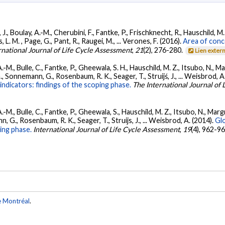
 J., Boulay, A.-M., Cherubini, F., Fantke, P., Frischknecht, R., Hauschild, M.
L. M. , Page, G., Pant, R., Raugei, M., ... Verones, F. (2016).
Area of conce
rnational Journal of Life Cycle Assessment
,
21
(2), 276-280.
Lien exter
 A.-M., Bulle, C., Fantke, P., Gheewala, S. H., Hauschild, M. Z., Itsubo, N., Ma
, Sonnemann, G., Rosenbaum, R. K., Seager, T., Struijś, J., ... Weisbrod, A
indicators: findings of the scoping phase.
The International Journal of
 A.-M., Bulle, C., Fantke, P., Gheewala, S., Hauschild, M. Z., Itsubo, N., Ma
, G., Rosenbaum, R. K., Seager, T., Struijs, J., ... Weisbrod, A. (2014).
Glo
ing phase.
International Journal of Life Cycle Assessment
,
19
(4), 962-9
e Montréal
.