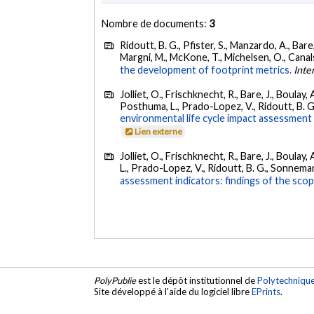
Nombre de documents:
3
Ridoutt, B. G., Pfister, S., Manzardo, A., Bare,
Margni, M., McKone, T., Michelsen, O., Canals, 
the development of footprint metrics.
Inte
Jolliet, O., Frischknecht, R., Bare, J., Boulay,
Posthuma, L., Prado-Lopez, V., Ridoutt, B. G.
environmental life cycle impact assessment 
Lien externe
Jolliet, O., Frischknecht, R., Bare, J., Boulay,
L., Prado-Lopez, V., Ridoutt, B. G., Sonnemann
assessment indicators: findings of the scop
PolyPublie
est le dépôt institutionnel de
Polytechniqu
Site développé à l'aide du logiciel libre
EPrints
.