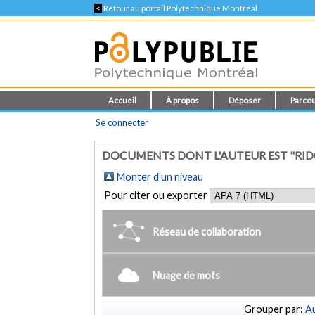
<
Retour au portail Polytechnique Montréal
Accueil
À propos
Déposer
Parcou
Se connecter
DOCUMENTS DONT L'AUTEUR EST "RIDO
Monter d'un niveau
Pour citer ou exporter
Réseau de collaboration
Nuage de mots
Grouper par:
Au