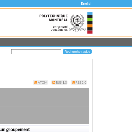
English
ATOM
RSS 1.0
RSS 2.0
cun groupement