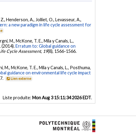
 Z., Henderson, A., Jolliet, O., Levasseur, A.,
rn: a new paradigm in life cycle assessment for
ne
rgni, M., McKone, T. E., Mila y Canals, L.,
. (2014).
Erratum to: Global guidance on
 Life Cycle Assessment
,
19
(8), 1566-1566.
rgni, M., McKone, T. E., Mila y Canals, L., Posthuma,
bal guidance on environmental life cycle impact
67.
Lien externe
Liste produite:
Mon Aug 3 15:11:34 2026 EDT
.