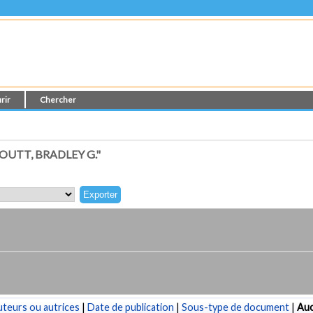
rir
Chercher
UTT, BRADLEY G."
teurs ou autrices
|
Date de publication
|
Sous-type de document
|
Au