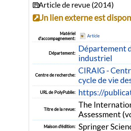
Article de revue (2014)
Un lien externe est dispo
Matériel
Article
d'accompagnement:
Département d
Département:
industriel
CIRAIG - Centre
Centre de recherche:
cycle de vie de
https://public
URL de PolyPublie:
The Internation
Titre de la revue:
Assessment (vol
Springer Scie
Maison d'édition: