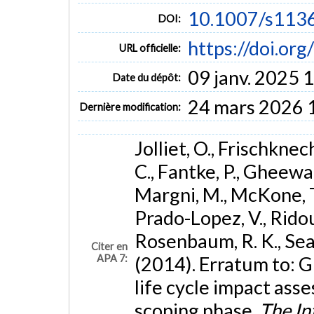
10.1007/s113
DOI:
https://doi.o
URL officielle:
09 janv. 2025 
Date du dépôt:
24 mars 2026 
Dernière modification:
Jolliet, O., Frischknech
C., Fantke, P., Gheewala
Margni, M., McKone, T.
Prado-Lopez, V., Ridou
Rosenbaum, R. K., Seager
Citer en
APA 7:
(2014). Erratum to: 
life cycle impact asse
scoping phase.
The In