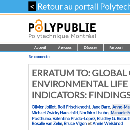
<
Retour au portail Polyte
Accueil
À propos
Déposer
Parcourir
Se connecter
ERRATUM TO: GLOBAL
ENVIRONMENTAL LIFE
INDICATORS: FINDING
Olivier Jolliet
,
Rolf Frischknecht
,
Jane Bare
,
Anne-Mar
Michael Zwicky Hauschild
,
Norihiro Itsubo
,
Manuele M
Posthuma
,
Valentina Prado-Lopez
,
Bradley G. Ridout
Rosalie van Zelm
,
Bruce Vigon
et
Annie Weisbrod