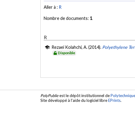
Aller à :
R
Nombre de documents:
1
R
Rezaei Kolahchi, A. (2014).
Polyethylene Ter
Disponible
PolyPublie
est le dépôt institutionnel de
Polytechniqu
Site développé à l'aide du logiciel libre
EPrints
.