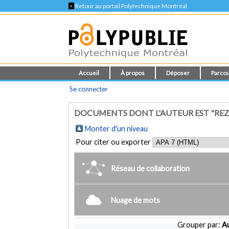
<
Retour au portail Polytechnique Montréal
Accueil
À propos
Déposer
Parcou
Se connecter
DOCUMENTS DONT L'AUTEUR EST "REZ
Monter d'un niveau
Pour citer ou exporter
Réseau de collaboration
Nuage de mots
Grouper par:
Au