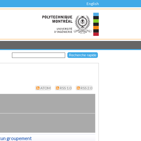
English
ATOM
RSS 1.0
RSS 2.0
cun groupement