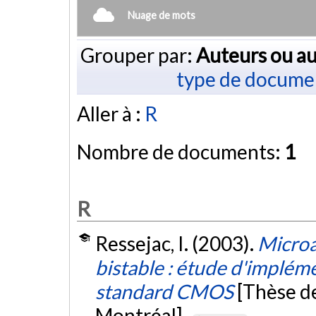
Nuage de mots
Grouper par:
Auteurs ou au
type de docume
Aller à :
R
Nombre de documents:
1
R
Ressejac, I. (2003).
Microa
bistable : étude d'implém
standard CMOS
[Thèse d
Montréal].