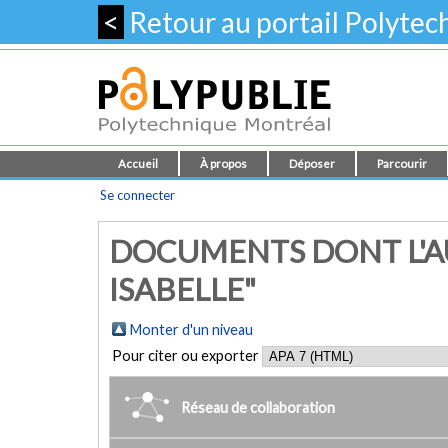
<
Retour au portail Polyte
Accueil
À propos
Déposer
Parcourir
Se connecter
DOCUMENTS DONT L'AU
ISABELLE"
Monter d'un niveau
Pour citer ou exporter
Réseau de collaboration