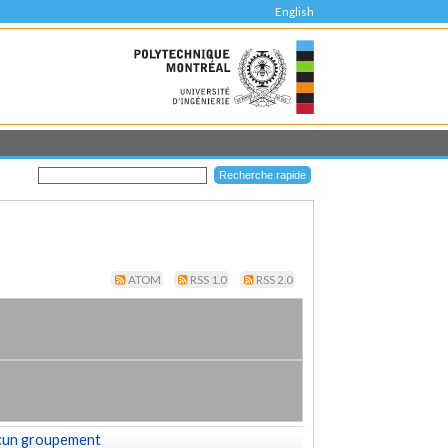
English
ATOM
RSS 1.0
RSS 2.0
cun groupement