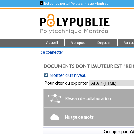
<
Retour au portail Polytechnique Montréal
Accueil
À propos
Déposer
Parcou
Se connecter
DOCUMENTS DONT L'AUTEUR EST "REI
Monter d'un niveau
Pour citer ou exporter
Réseau de collaboration
Nuage de mots
Grouper par:
Au