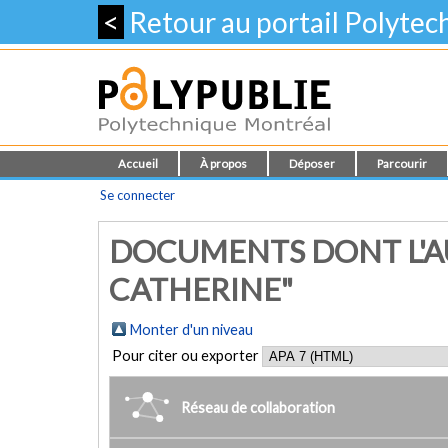
<
Retour au portail Polyte
Accueil
À propos
Déposer
Parcourir
Se connecter
DOCUMENTS DONT L'AU
CATHERINE"
Monter d'un niveau
Pour citer ou exporter
Réseau de collaboration