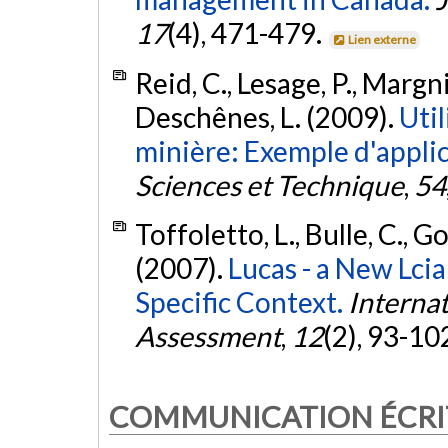
17
(4), 471-479.
Lien externe
Reid, C., Lesage, P., Margni
Deschênes, L. (2009).
Util
minière: Exemple d'applic
Sciences et Technique
,
54
Toffoletto, L., Bulle, C., G
(2007).
Lucas - a New Lci
Specific Context.
Internat
Assessment
,
12
(2), 93-10
COMMUNICATION ÉCRI