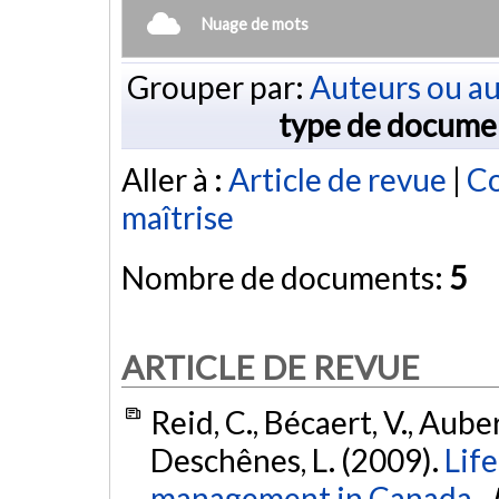
Nuage de mots
Grouper par:
Auteurs ou au
type de docume
Aller à :
Article de revue
|
Co
maîtrise
Nombre de documents:
5
ARTICLE DE REVUE
Reid, C., Bécaert, V., Aube
Deschênes, L. (2009).
Life
management in Canada.
J