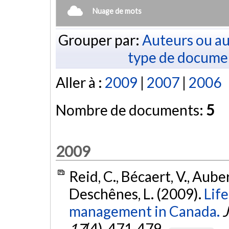
Nuage de mots
Grouper par:
Auteurs ou au
type de docume
Aller à :
2009
|
2007
|
2006
Nombre de documents:
5
2009
Reid, C., Bécaert, V., Aube
Deschênes, L. (2009).
Life
management in Canada.
J
17
(4), 471-479.