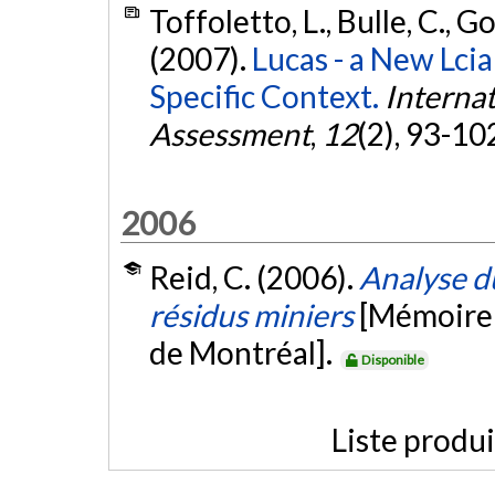
Toffoletto, L., Bulle, C., G
(2007).
Lucas - a New Lci
Specific Context.
Internat
Assessment
,
12
(2), 93-10
2006
Reid, C. (2006).
Analyse du
résidus miniers
[Mémoire 
de Montréal].
Disponible
Liste produ