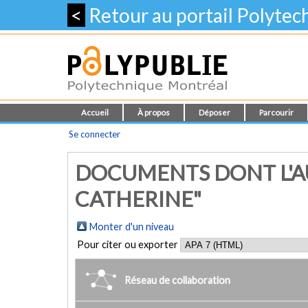
<
Retour au portail Polyte
Accueil
À propos
Déposer
Parcourir
Se connecter
DOCUMENTS DONT L'AU
CATHERINE"
Monter d'un niveau
Pour citer ou exporter
Réseau de collaboration