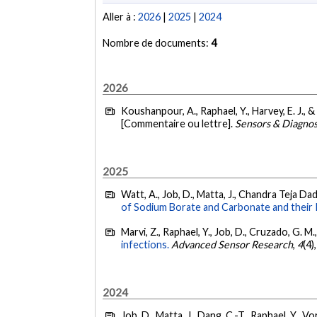
Aller à :
2026
|
2025
|
2024
Nombre de documents:
4
2026
Koushanpour, A., Raphael, Y., Harvey, E. J., &
[Commentaire ou lettre].
Sensors & Diagnos
2025
Watt, A., Job, D., Matta, J., Chandra Teja Dadi
of Sodium Borate and Carbonate and their
Marvi, Z., Raphael, Y., Job, D., Cruzado, G. M.
infections.
Advanced Sensor Research
,
4
(4)
2024
Job, D., Matta, J., Dang, C.-T., Raphael, Y., Vor