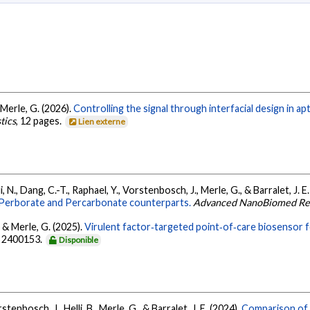
 Merle, G. (2026).
Controlling the signal through interfacial design in 
tics
, 12 pages.
Lien externe
, N., Dang, C.-T., Raphael, Y., Vorstenbosch, J., Merle, G., & Barralet, J. E
 Perborate and Percarbonate counterparts.
Advanced NanoBiomed Re
, & Merle, G. (2025).
Virulent factor‐targeted point‐of‐care biosensor 
, 2400153.
Disponible
stenbosch, J., Helli, B., Merle, G., & Barralet, J. E. (2024).
Comparison of a