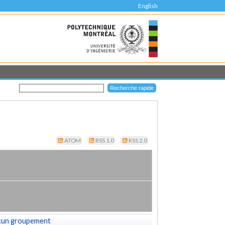
English
ATOM
RSS 1.0
RSS 2.0
cun groupement