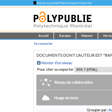
<
Retour au portail Polytechnique Montréal
Accueil
À propos
Déposer
Parcou
Se connecter
DOCUMENTS DONT L'AUTEUR EST "RAP
Monter d'un niveau
Pour citer ou exporter
Réseau de collaboration
Nuage de mots
Grouper par:
Au