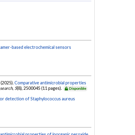
aptamer-based electrochemical sensors
. (2025).
Comparative antimicrobial properties
search
,
5
(8), 2500045 (11 pages).
Disponible
for detection of Staphylococcus aureus
ntimicrobial properties of inorganic peroxide