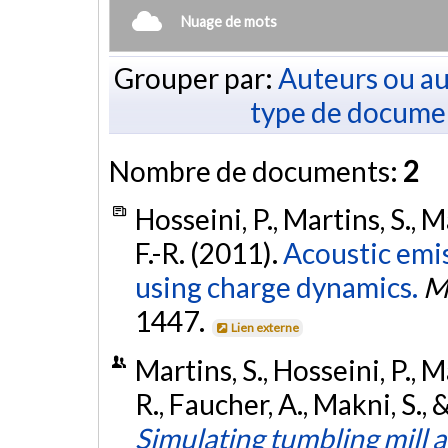
Nuage de mots
Grouper par:
Auteurs ou au
type de docume
Nombre de documents:
2
Hosseini, P., Martins, S., M
F.-R. (2011).
Acoustic emis
using charge dynamics.
M
1447.
Lien externe
Martins, S., Hosseini, P., M
R., Faucher, A., Makni, S.,
Simulating tumbling mill 