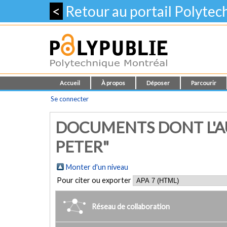
<
Retour au portail Polyte
Accueil
À propos
Déposer
Parcourir
Se connecter
DOCUMENTS DONT L'AU
PETER"
Monter d'un niveau
Pour citer ou exporter
Réseau de collaboration