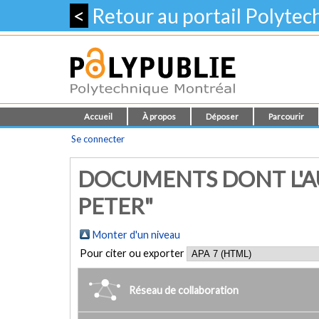
<
Retour au portail Polyte
Accueil
À propos
Déposer
Parcourir
Se connecter
DOCUMENTS DONT L'AU
PETER"
Monter d'un niveau
Pour citer ou exporter
Réseau de collaboration