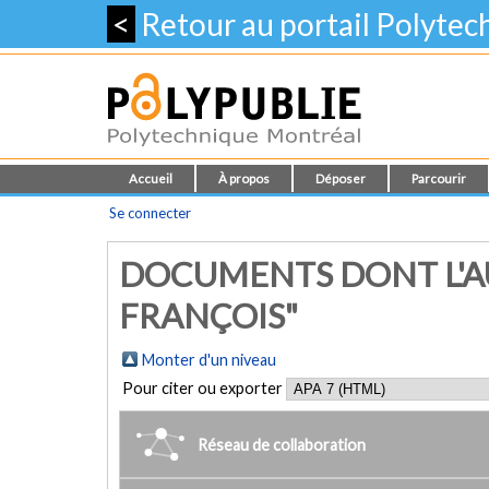
<
Retour au portail Polyte
Accueil
À propos
Déposer
Parcourir
Se connecter
DOCUMENTS DONT L'AU
FRANÇOIS"
Monter d'un niveau
Pour citer ou exporter
Réseau de collaboration