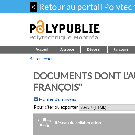
<
Retour au portail Polyte
Accueil
À propos
Déposer
Parcourir
Se connecter
DOCUMENTS DONT L'AU
FRANÇOIS"
Monter d'un niveau
Pour citer ou exporter
Réseau de collaboration