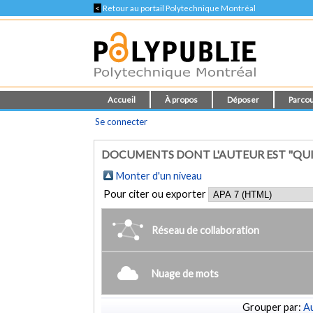
<
Retour au portail Polytechnique Montréal
Accueil
À propos
Déposer
Parcou
Se connecter
DOCUMENTS DONT L'AUTEUR EST "QUIN
Monter d'un niveau
Pour citer ou exporter
Réseau de collaboration
Nuage de mots
Grouper par:
Au