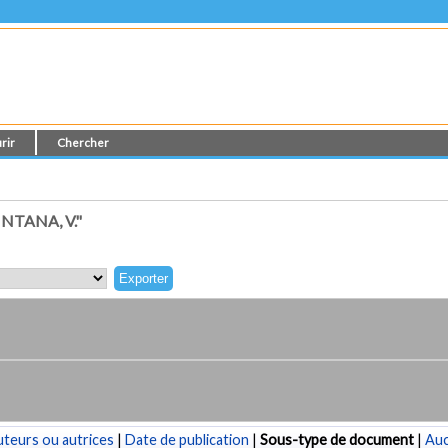
rir
Chercher
TANA, V."
teurs ou autrices
|
Date de publication
|
Sous-type de document
|
Au