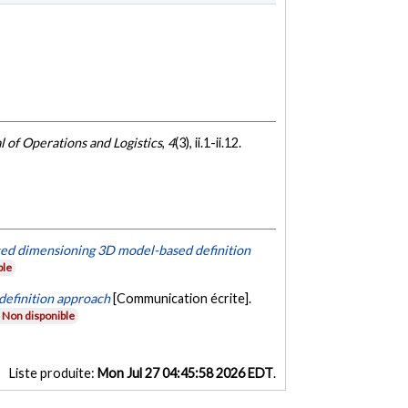
l of Operations and Logistics
,
4
(3), ii.1-ii.12.
ced dimensioning 3D model-based definition
ble
definition approach
[Communication écrite].
Non disponible
Liste produite:
Mon Jul 27 04:45:58 2026 EDT
.