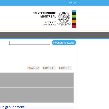
English
ATOM
RSS 1.0
RSS 2.0
cun groupement