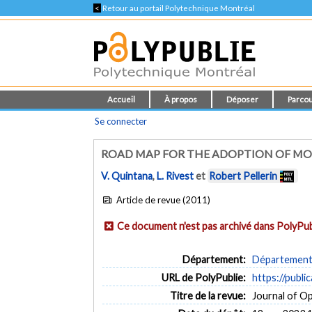
<
Retour au portail Polytechnique Montréal
Accueil
À propos
Déposer
Parcou
Se connecter
ROAD MAP FOR THE ADOPTION OF MO
V. Quintana
,
L. Rivest
et
Robert Pellerin
Article de revue (2011)
Ce document n'est pas archivé dans PolyPub
Département:
Département 
URL de PolyPublie:
https://publi
Titre de la revue:
Journal of Ope