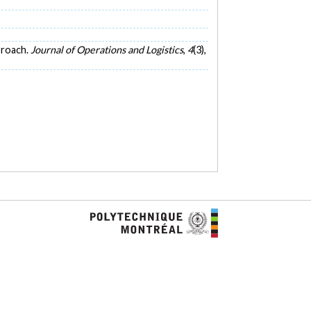
pproach.
Journal of Operations and Logistics
,
4
(3),