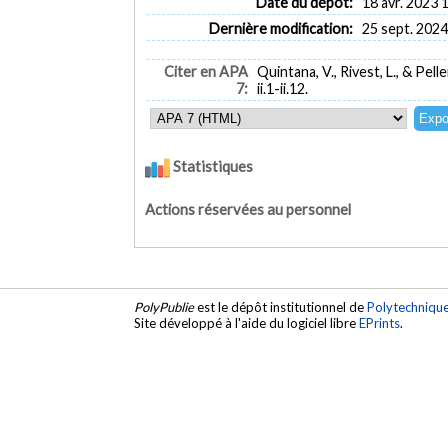
Date du dépôt:
18 avr. 2023 
Dernière modification:
25 sept. 2024
Citer en APA
Quintana, V., Rivest, L., & Pe
7:
ii.1-ii.12.
Statistiques
Actions réservées au personnel
PolyPublie
est le dépôt institutionnel de
Polytechniqu
Site développé à l'aide du logiciel libre
EPrints
.