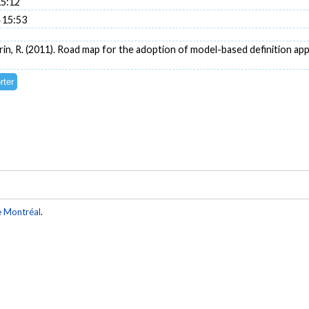
15:12
 15:53
llerin, R. (2011). Road map for the adoption of model-based definition a
e Montréal
.