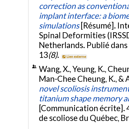
correction as conventional
implant interface: a biom
simulations
[Résumé]. Int
Spinal Deformities (IRSS
Netherlands. Publié dans 
13
(8)
.
Lien externe
Wang, X., Yeung, K., Cheung,
Man-Chee Cheung, K., & A
novel scoliosis instrument
titanium shape memory all
[Communication écrite]. 
de scoliose du Québec, 