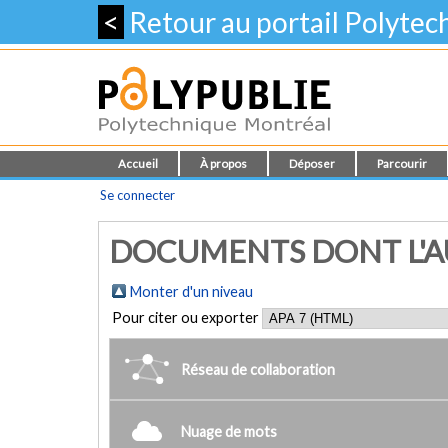
<
Retour au portail Polyte
Accueil
À propos
Déposer
Parcourir
Se connecter
DOCUMENTS DONT L'AU
Monter d'un niveau
Pour citer ou exporter
Réseau de collaboration
Nuage de mots