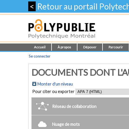
<
Retour au portail Polyte
Accueil
À propos
Déposer
Parcourir
Se connecter
DOCUMENTS DONT L'AU
Monter d'un niveau
Pour citer ou exporter
Réseau de collaboration
Nuage de mots