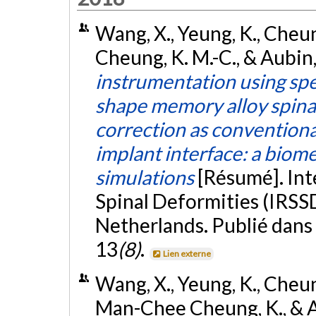
Wang, X., Yeung, K., Cheung, 
Cheung, K. M.-C., & Aubin,
instrumentation using spe
shape memory alloy spinal
correction as conventional
implant interface: a biom
simulations
[Résumé]. Int
Spinal Deformities (IRSS
Netherlands. Publié dans 
13
(8)
.
Lien externe
Wang, X., Yeung, K., Cheung,
Man-Chee Cheung, K., & A